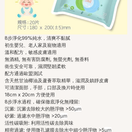
8步淨化99%純水，清爽不黏膩
初生嬰兒、老人家及寵物適用
溫和配方，敏感皮膚適用
無酒精, 無有害防腐劑, 無螢光劑, 無香料
衛生安全可靠，濕潤堅韌柔軟
配方通過歐盟測試
含天然甘油椰油及蘆薈萃取精華，滋潤及鎮靜皮膚
可清潔面部，手部，口部及換片時使用
18cm x 20cm 方便使用
8步淨水過程，確保徹底淨化無殘留:
沉澱: 沉澱去除較大的懸浮物 >50
μm
砂澱: 過濾水中懸浮物 >20
μm
活性碳吸附: 利用活性碳去除異味
精密過濾: 使用微孔濾膜去除水中細少懸浮物 >5
μm