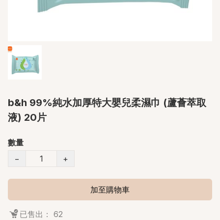
b&h 99%純水加厚特大嬰兒柔濕巾 (蘆薈萃取
液) 20片
數量
−
+
加至購物車
已售出： 62