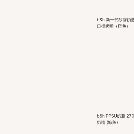
b&h 新一代矽膠奶
口徑奶嘴（橙色）
b&h PPSU奶瓶 
奶嘴 (鯨魚)