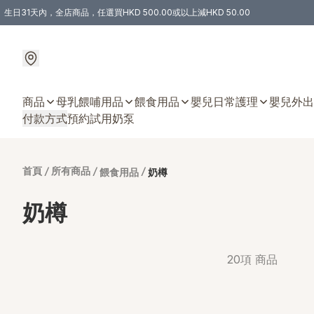
生日31天內，全店商品，任選買HKD 500.00或以上減HKD 50.00
購物滿 HKD 300.00即享免運費優惠！（適用於 特定的送貨方式 )
商品
母乳餵哺用品
餵食用品
嬰兒日常護理
嬰兒外出
付款方式
預約試用奶泵
首頁
/
所有商品
/
/
餵食用品
奶樽
奶樽
20項 商品