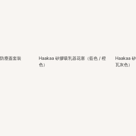
嘴連防塵蓋套裝
Haakaa 矽膠吸乳器花塞（藍色 / 橙
Haakaa
色）
瓦灰色）