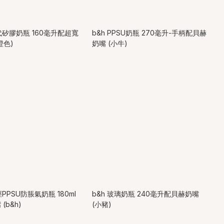
代矽膠奶瓶 160毫升配超寬
b&h PPSU奶瓶 270毫升-手柄配貝赫
橙色)
奶嘴 (小牛)
徑PPSU防脹氣奶瓶 180ml
b&h 玻璃奶瓶 240毫升配貝赫奶嘴
(b&h)
(小豬)