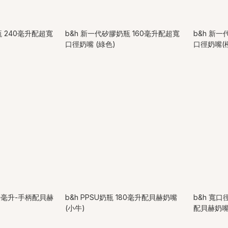
瓶 240毫升配超寬
b&h 新一代矽膠奶瓶 160毫升配超寬
b&h 新一
口徑奶嘴 (綠色)
口徑奶嘴(
270毫升-手柄配貝赫
b&h PPSU奶瓶 180毫升配貝赫奶嘴
b&h 寬口
(小牛)
配貝赫奶嘴 