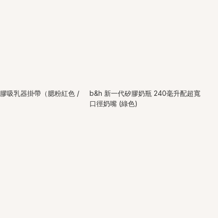
 矽膠吸乳器掛帶（腮粉紅色 /
b&h 新一代矽膠奶瓶 240毫升配超寬
口徑奶嘴 (綠色)