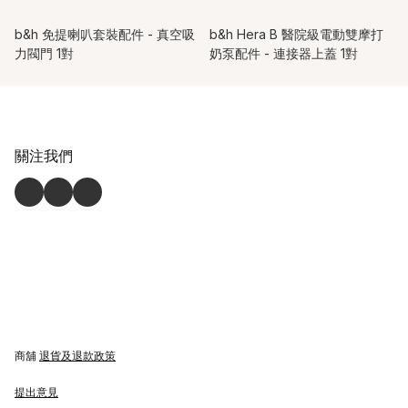
b&h 免提喇叭套裝配件 - 真空吸
b&h Hera B 醫院級電動雙摩打
力閥門 1對
奶泵配件 - 連接器上蓋 1對
關注我們
商舖
退貨及退款政策
提出意見