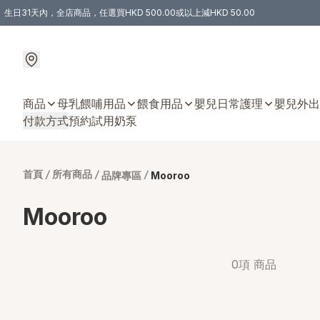
生日31天內，全店商品，任選買HKD 500.00或以上減HKD 50.00
購物滿 HKD 300.00即享免運費優惠！（適用於 特定的送貨方式 )
商品
母乳餵哺用品
餵食用品
嬰兒日常護理
嬰兒外出
付款方式
預約試用奶泵
首頁
/
所有商品
/
/
品牌專區
Mooroo
Mooroo
0項 商品