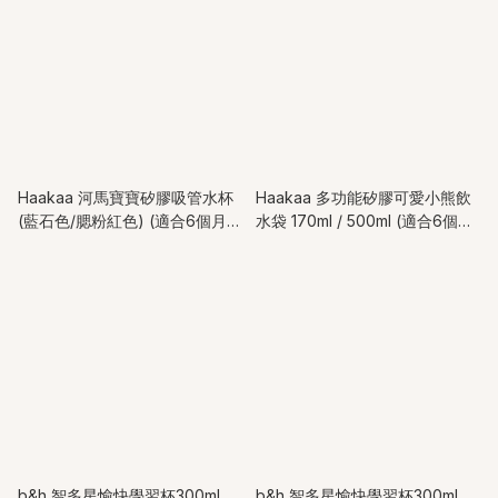
Haakaa 河馬寶寶矽膠吸管水杯
Haakaa 多功能矽膠可愛小熊飲
(藍石色/腮粉紅色) (適合6個月以
水袋 170ml / 500ml (適合6個月
上兒童)
以上兒童)
b&h 智多星愉快學習杯300ml
b&h 智多星愉快學習杯300ml