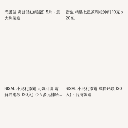
尚護健 鼻舒貼(加強版) 5片 - 意
衍生 精裝七星茶顆粒沖劑 10克 x
大利製造
20包
RISAL 小兒利撒爾 元氣回復 電
RISAL 小兒利撒爾 成長鈣鎂 (30
解沖泡飲 (20入) ◇💧多元補給
入) - 台灣製造
複合配方迅速補充水份及電解質
◇ - 台灣製造