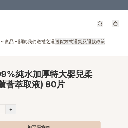
食品
關於我們
送禮之選
送貨方式
退貨及退款政策
 99%純水加厚特大嬰兒柔
蘆薈萃取液) 80片
+
加至購物車