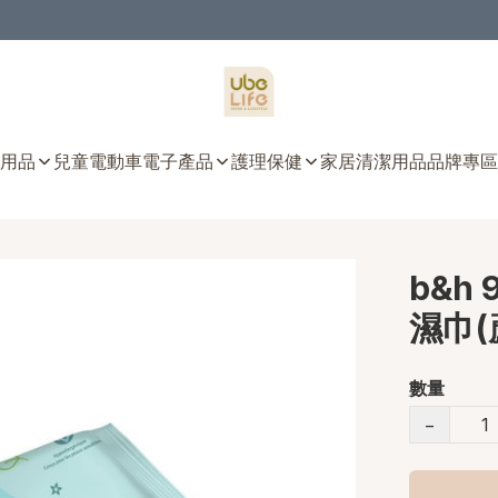
用品
兒童電動車
電子產品
護理保健
家居清潔用品
品牌專區
b&h
濕巾(
數量
−