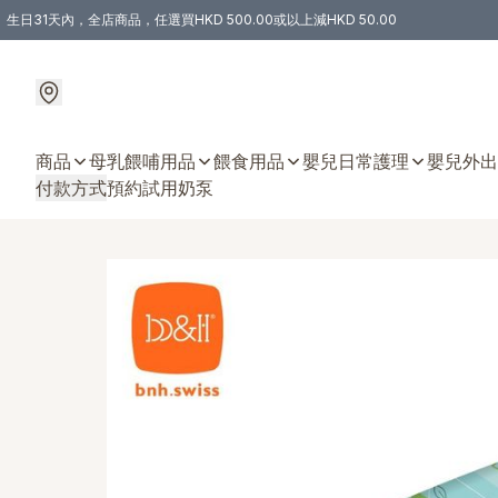
生日31天內，全店商品，任選買HKD 500.00或以上減HKD 50.00
購物滿 HKD 300.00即享免運費優惠！（適用於 特定的送貨方式 )
商品
母乳餵哺用品
餵食用品
嬰兒日常護理
嬰兒外出
付款方式
預約試用奶泵