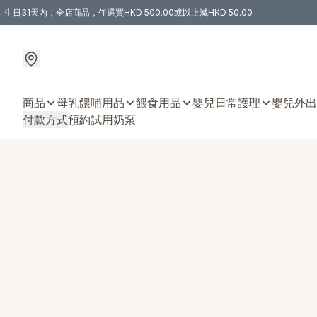
生日31天內，全店商品，任選買HKD 500.00或以上減HKD 50.00
購物滿 HKD 300.00即享免運費優惠！（適用於 特定的送貨方式 )
商品
母乳餵哺用品
餵食用品
嬰兒日常護理
嬰兒外出
付款方式
預約試用奶泵