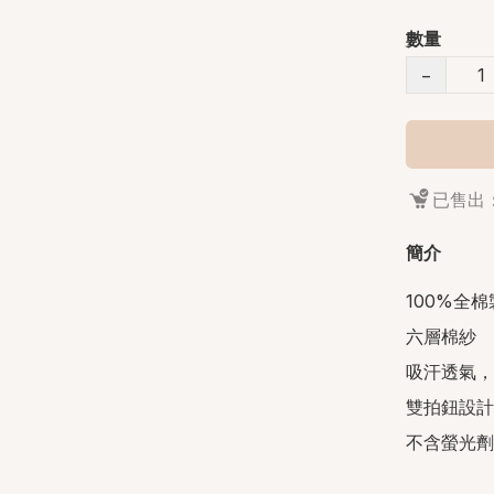
數量
−
已售出：
簡介
100%全棉
六層棉紗

吸汗透氣，
雙拍鈕設計
不含螢光劑