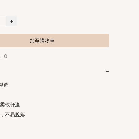
+
加至購物車
 0
−
製造

柔軟舒適

，不易脫落
