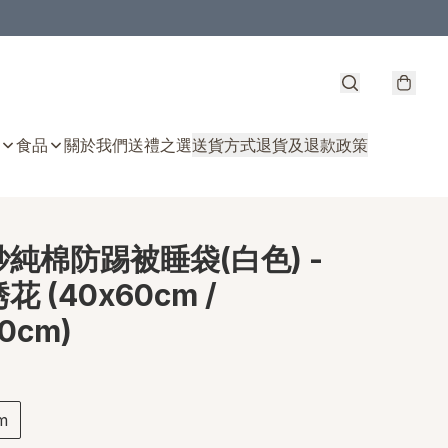
食品
關於我們
送禮之選
送貨方式
退貨及退款政策
純棉防踢被睡袋(白色) -
 (40x60cm /
0cm)
m