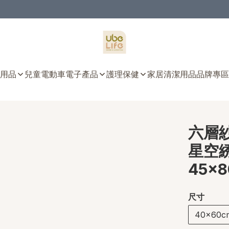
用品
兒童電動車
電子產品
護理保健
家居清潔用品
品牌專區
六層紗
星空綉花
45x8
尺寸
40x60c