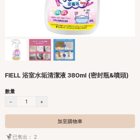
FIELL 浴室水垢清潔液 380ml (密封瓶&噴頭)
數量
−
+
加至購物車
已售出： 2