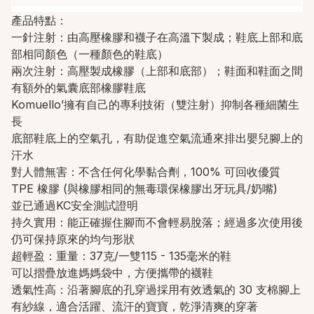
產品特點：
一針注射：由高壓橡膠和襪子在高溫下製成；鞋底上部和底
部相同顏色（一種顏色的鞋底）
兩次注射：高壓製成橡膠（上部和底部）；鞋面和鞋面之間
有額外的氣囊底部橡膠鞋底
Komuello’擁有自己的專利技術（雙注射）抑制各種細菌生
長
底部鞋底上的空氣孔，有助促進空氣流通來排出嬰兒腳上的
汗水
對人體無害：不含任何化學黏合劑，100% 可回收優質
TPE 橡膠 (與橡膠相同的無毒環保橡膠出牙玩具/奶嘴)
並已通過KC安全測試證明
持久實用：能正確握住腳而不會輕易脫落；經過多次使用後
仍可保持原來的均勻形狀
超輕盈：重量：37克/一雙115 - 135毫米的鞋
可以摺疊放進媽媽袋中，方便攜帶的襪鞋
透氣性高：沿著腳底的孔穿過採用有效透氣的 30 支棉腳上
有紗線，適合活躍、流汗的寶寶，乾淨清爽的穿著