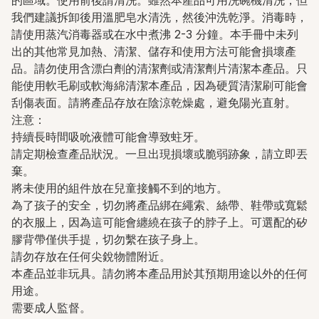
我們建議拆卸後用溫肥皂水清洗，然後​​沖洗乾淨。消毒時，
請使用蒸汽消毒器或在水中煮沸 2-3 分鐘。本手冊中未列
出的其他常見加熱、清潔、儲存和使用方法可能會損壞產
品。請勿使用含漂白劑的清潔劑或清潔劑片清潔本產品。只
能使用軟毛刷或軟海綿清潔本產品，因為硬質清潔刷可能會
刮傷表面。請將產品存放在陰涼乾燥處，避免陽光直射。
注意：
持續長時間吸吮液體可能會導致蛀牙。
請定期檢查產品狀況。一旦出現損壞或脆弱跡象，請立即丟
棄。
將未使用的組件放在兒童接觸不到的地方。
為了孩子的安全，切勿將產品綁在繩索、絲帶、鞋帶或寬鬆
的衣服上，因為這可能會纏繞在孩子的脖子上。可選配的矽
膠背帶僅供手提，切勿繫在孩子身上。
請勿存放在任何尖銳物體附近。
本產品並非玩具。請勿將本產品用於其預期用途以外的任何
用途。
需要成人監督。