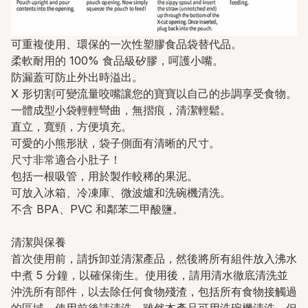
可重複使用、環保的一次性塑膠食品袋替代品。
柔軟耐用的 100% 食品級矽膠，呵護小嘴。
防漏蓋可防止外出時溢出。
X 形切割可變流量咬嘴讓您的寶寶以自己的步調享受食物。
一體成型小袋輕輕彎曲，無摺痕，清潔輕鬆。
直立，寬頸，方便填充。
可愛的小熊形狀，袋子側面有清晰的尺寸。
尺寸非常適合小肚子！
包括一根吸管，用於製作較稀的果泥。
可放入冰箱、冷凍庫、微波爐和洗碗機清洗。
不含 BPA、PVC 和鄰苯二甲酸鹽。
清潔與保養
首次使用前，請拆卸並清潔產品，然後將所有組件放入沸水
中煮 5 分鐘，以確保衛生。使用後，請用清水徹底清洗並
沖洗所有部件，以去除任何食物殘渣，包括所有食物接觸過
的區域。使用前後請清洗。雖然本產品可用洗碗機清洗，但