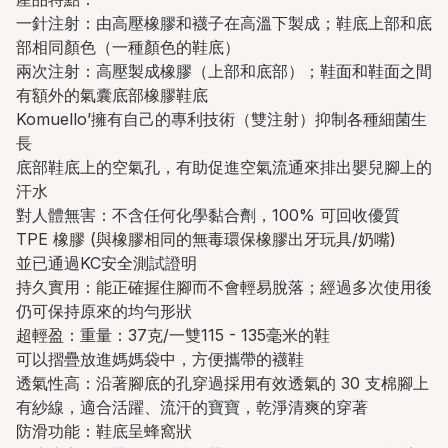
一針注射：由高壓橡膠和襪子在高溫下製成；鞋底上部和底
部相同顏色（一種顏色的鞋底）
兩次注射：高壓製成橡膠（上部和底部）；鞋面和鞋面之間
有額外的氣囊底部橡膠鞋底
Komuello’擁有自己的專利技術（雙注射）抑制各種細菌生
長
底部鞋底上的空氣孔，有助促進空氣流通來排出嬰兒腳上的
汗水
對人體無害：不含任何化學黏合劑，100% 可回收優質
TPE 橡膠 (與橡膠相同的無毒環保橡膠出牙玩具/奶嘴)
並已通過KC安全測試證明
持久實用：能正確握住腳而不會輕易脫落；經過多次使用後
仍可保持原來的均勻形狀
超輕盈：重量：37克/一雙115 - 135毫米的鞋
可以摺疊放進媽媽袋中，方便攜帶的襪鞋
透氣性高：沿著腳底的孔穿過採用有效透氣的 30 支棉腳上
有紗線，適合活躍、流汗的寶寶，乾淨清爽的穿著
防滑功能：鞋底呈蜂窩狀