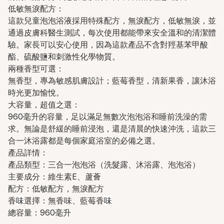
低敏無淚配方：
這款兒童泡泡浴液採用特殊配方，無淚配方，低敏無淚，並
通過皮膚科醫生測試，每次使用都能帶來安全溫和的清潔體
驗。家長可以安心使用，因為這款產品不含對羥基苯甲酸
酯、硫酸鹽和刺激性化學物質。
兩種香型可選：
無香型，專為敏感肌膚設計；藍莓香型，清新果香，讓沐浴
時光更加愉悅。
大容量，超值之選：
960毫升的容量，足以滿足無數次泡泡浴和睡前洗澡的需
求。無論是舒緩的睡前浸泡，還是清晨的快速沖洗，這款三
合一沐浴露都是每個家庭浴室的必備之選。
產品詳情：
產品類型：三合一泡泡浴（洗髮露、沐浴露、泡泡浴）
主要成分：維生素E、蘆薈
配方：低敏配方，無淚配方
香
味
選擇：無香味、藍莓香
味
總容量：960毫升