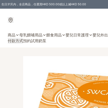
生日31天內，全店商品，任選買HKD 500.00或以上減HKD 50.00
購物滿 HKD 300.00即享免運費優惠！（適用於 特定的送貨方式 )
商品
母乳餵哺用品
餵食用品
嬰兒日常護理
嬰兒外出
付款方式
預約試用奶泵