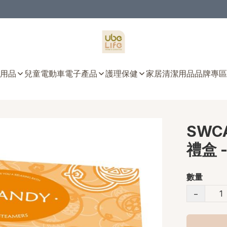
用品
兒童電動車
電子產品
護理保健
家居清潔用品
品牌專區
SWC
禮盒 -
數量
−