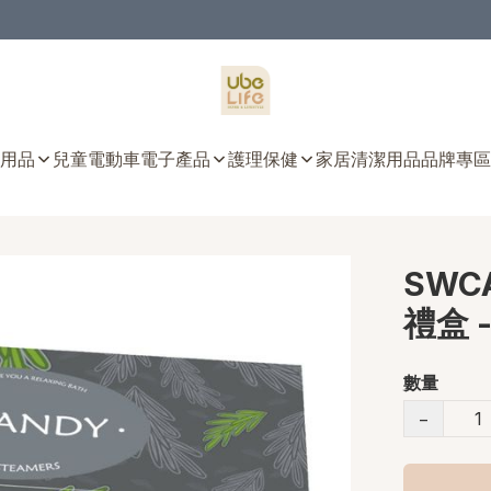
用品
兒童電動車
電子產品
護理保健
家居清潔用品
品牌專區
SWC
禮盒 
數量
−