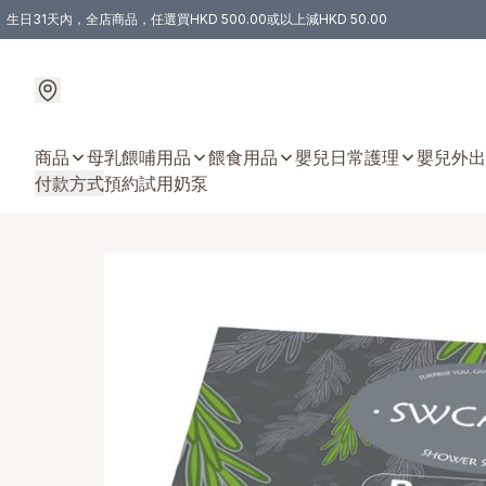
生日31天內，全店商品，任選買HKD 500.00或以上減HKD 50.00
購物滿 HKD 300.00即享免運費優惠！（適用於 特定的送貨方式 )
商品
母乳餵哺用品
餵食用品
嬰兒日常護理
嬰兒外出
付款方式
預約試用奶泵