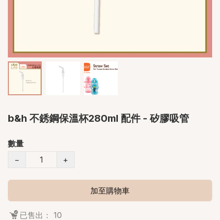
b&h 不銹鋼保溫杯280ml 配件 - 矽膠吸管
數量
−
+
加至購物車
已售出： 10