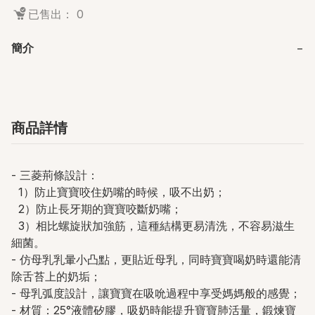
已售出： 0
簡介
−
商品詳情
- 三菱荊條設計：
1）防止寶寶咬住奶嘴的時候，吸不出奶；
2）防止長牙期的寶寶咬斷奶嘴；
3）相比螺旋狀加強筋，這種結構更易清洗，不容易滋生
細菌。
- 仿母乳乳暈小凸點，更貼近母乳，同時寶寶喝奶時還能清
除舌苔上的奶垢；
- 母乳弧度設計，讓寶寶在吸吮過程中享受媽媽般的感覺；
- 材質：25°液體矽膠，吸奶時能提升寶寶肺活量，鍛煉寶