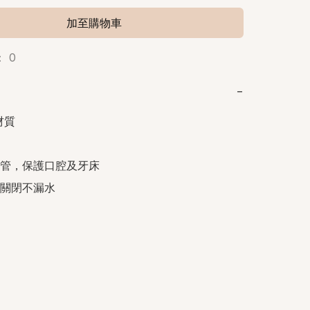
加至購物車
 0
−
質

管，保護口腔及牙床

關閉不漏水
