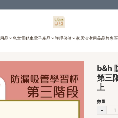
用品
兒童電動車
電子產品
護理保健
家居清潔用品
品牌專區
b&h
第三階
上
數量
−