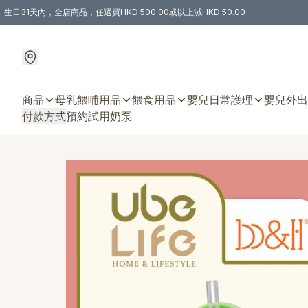
生日31天內，全店商品，任選買HKD 500.00或以上減HKD 50.00
購物滿 HKD 300.00即享免運費優惠！（適用於 特定的送貨方式 )
商品
母乳餵哺用品
餵食用品
嬰兒日常護理
嬰兒外出
付款方式
預約試用奶泵