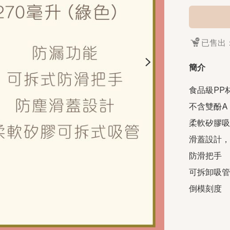
已售出：
簡介
食品級PP材
不含雙酚A

柔軟矽膠吸
滑蓋設計，
防滑把手

可拆卸吸管

倒模刻度