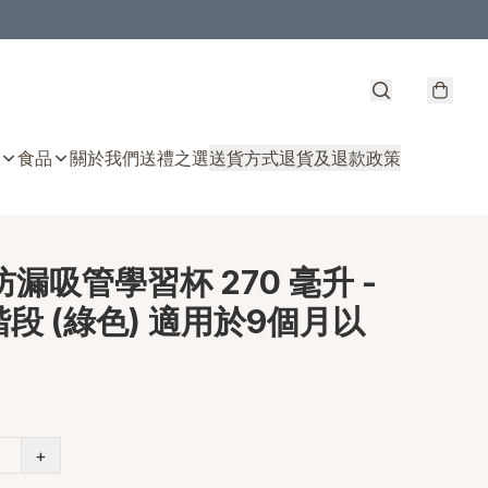
食品
關於我們
送禮之選
送貨方式
退貨及退款政策
 防漏吸管學習杯 270 毫升 -
段 (綠色) 適用於9個月以
+