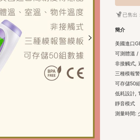
已售出：
簡介
美國進口G
可測體溫 / 
非接觸式, 
三種模報警
可存儲50組
低耗設計, 
靜音模式

測量時間: 