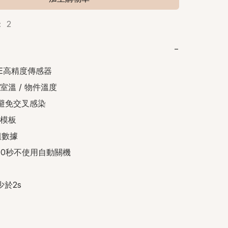
 2
−
E高精度傳感器

室溫 / 物件溫度

避免交叉感染

模板

數據

10秒不使用自動關機

少於2s