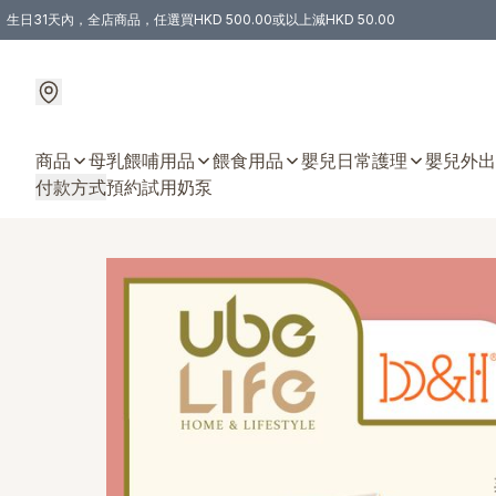
生日31天內，全店商品，任選買HKD 500.00或以上減HKD 50.00
購物滿 HKD 300.00即享免運費優惠！（適用於 特定的送貨方式 )
商品
母乳餵哺用品
餵食用品
嬰兒日常護理
嬰兒外出
付款方式
預約試用奶泵