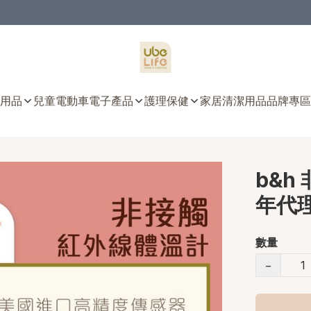
用品
兒童電動車
電子產品
護理保健
家居清潔用品
品牌專區
b&h
年代
數量
−