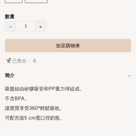
數量
−
+
加至購物車
已售出： 6
簡介
−
吸盤組由矽膠吸管和PP重力球組成。

不含BPA。

讓寶寶享受360°輕鬆吸吮。
